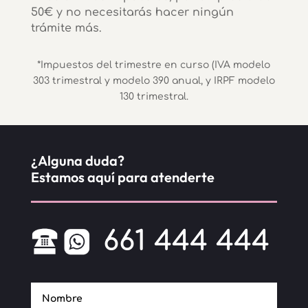
r
50€ y no necesitarás hacer ningún
n
trámite más.
a
t
*I
mpuestos del trimestre en curso (IVA modelo
i
303 trimestral y modelo 390 anual, y IRPF modelo
v
130 trimestral.
e
:
¿Alguna duda?
Estamos aquí para atenderte
661 444 444