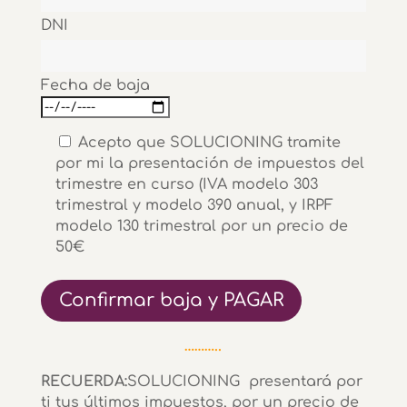
DNI
Fecha de baja
Acepto que SOLUCIONING tramite
por mi la presentación de impuestos del
trimestre en curso (IVA modelo 303
trimestral y modelo 390 anual, y IRPF
modelo 130 trimestral por un precio de
50€
A
………..
l
t
RECUERDA:
SOLUCIONING presentará por
e
ti tus últimos impuestos, por un precio de