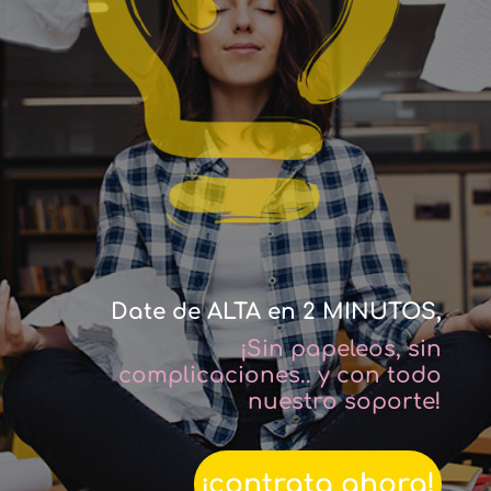
Date de ALTA en 2 MINUTOS,
¡Sin papeleos, sin
complicaciones.. y con todo
nuestro soporte!
¡contrata ahora!